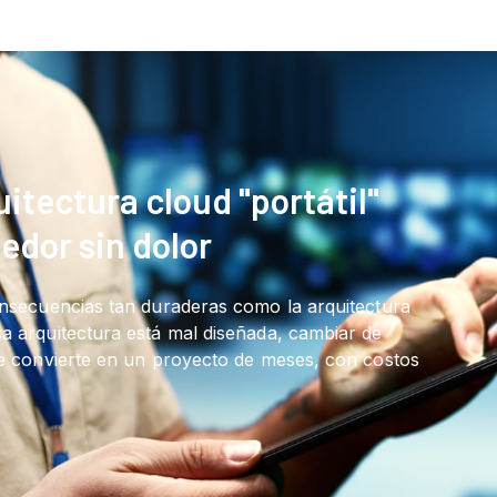
itectura cloud "portátil"
edor sin dolor
onsecuencias tan duraderas como la arquitectura
a arquitectura está mal diseñada, cambiar de
se convierte en un proyecto de meses, con costos