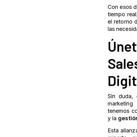
Con esos da
tiempo rea
el retorno 
las necesi
Úne
Sale
Digit
Sin duda, 
marketing 
tenemos co
y la
gestió
Esta alianz