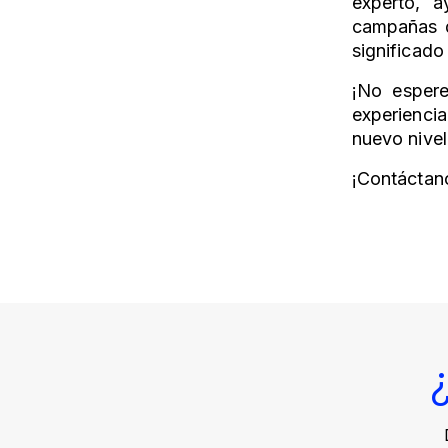
experto, 
campañas d
significado
¡No espere
experienci
nuevo nivel
¡Contáctan