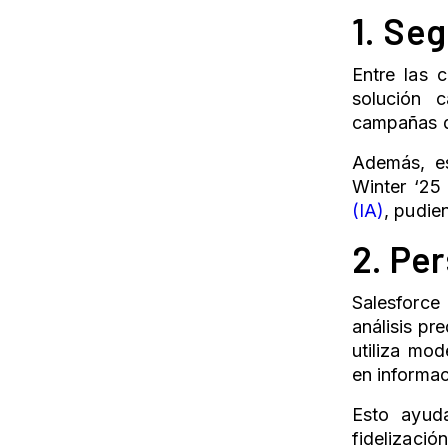
1. Se
Entre las 
solución c
campañas de
Además, es
Winter ‘25
(IA)
, pudie
2. Pe
Salesforce
análisis pr
utiliza mod
en informac
Esto ayud
fidelizació