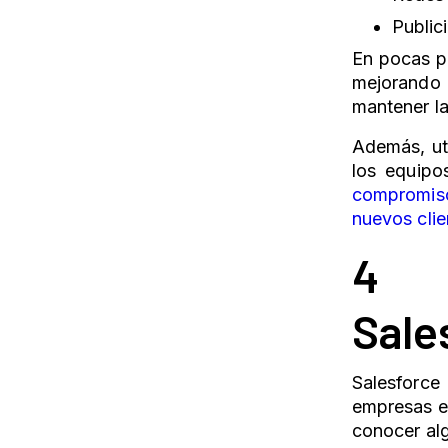
Public
En pocas p
mejorando 
mantener la
Además, uti
los equipo
compromiso
nuevos clie
4
Sale
Salesforce
empresas e
conocer al