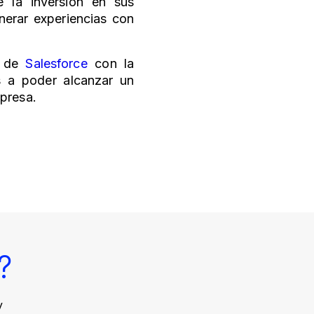
 la inversión en sus
nerar experiencias con
 de
Salesforce
con la
s a poder alcanzar un
mpresa.
?
y