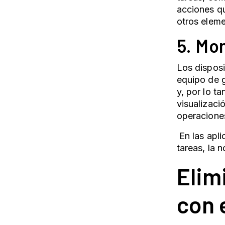
acciones qu
otros elem
5. Mo
Los disposi
equipo de g
y, por lo ta
visualizaci
operaciones
E
n las apl
tareas, la 
Elim
con 