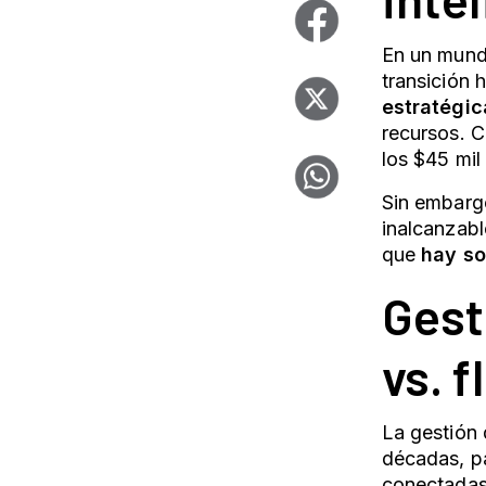
En un mundo
transición 
estratégic
recursos. 
los $45 mil
Sin embarg
inalcanzabl
que
hay so
Gest
vs.
f
La
gestión 
décadas, pa
conectadas