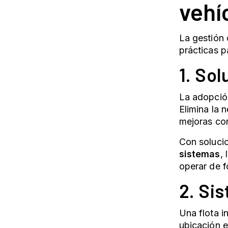
vehí
La
gestión 
prácticas p
1. So
La adopción
Elimina la 
mejoras con
Con solucio
sistemas
,
operar de f
2. Si
Una
flota i
ubicación e