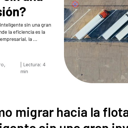
sión?
inteligente sin una gran
e la eficiencia es la
mpresarial, la ...
ro,
| Lectura: 4
min
o migrar hacia la
flot
ligente
sin una gran in