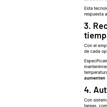
Esta tecnol
respuesta a
3. Re
tiemp
Con el empl
de cada ope
Específica
mantenimien
temperatur
aumenten l
4. Au
Con sistema
tareas, com