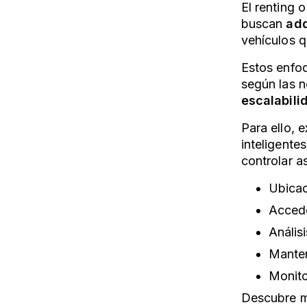
El renting 
buscan
adq
vehículos 
Estos enfo
según las 
escalabili
Para ello, e
inteligente
controlar 
Ubicac
Accede
Anális
Manten
Monito
Descubre má