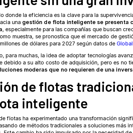
 donde la eficiencia es la clave para la supervivencia
hacia una
gestión de
flota
inteligente
se presenta 
a
, especialmente para las compañías que buscan crec
Como muestra, se pronostica que el mercado de
gesti
 millones de dólares para 2027
según datos de
Global
o, para
muchas
, la idea de adoptar tecnologías ava
e debido a su alto costo de adquisición, pero
es
no ti
luciones
moderas
que no requieren de una inversi
ión de flotas
tradicion
lota inteligente
de flotas
ha experimentado una transformación signifi
sando de métodos tradicionales a soluciones más int
. Este cambio ha sido impulsado por la necesidad de