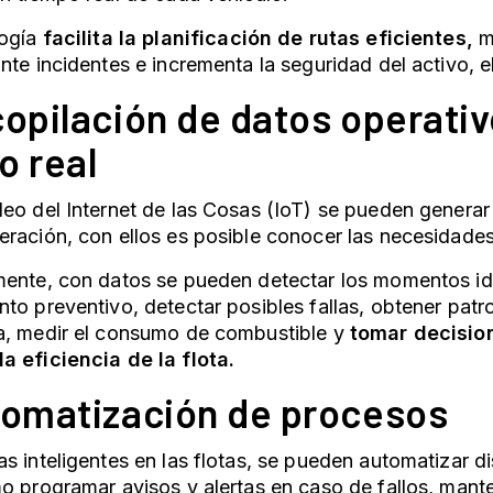
ogía
facilita la planificación de rutas eficientes,
m
nte incidentes e incrementa la seguridad del activo, e
copilación de datos operati
o real
eo del Internet de las Cosas (IoT) se pueden genera
ración, con ellos es posible conocer las necesidades 
mente, con datos se pueden detectar los momentos id
to preventivo, detectar posibles fallas, obtener patro
a, medir el consumo de combustible y
tomar decisio
a eficiencia de la flota.
tomatización de procesos
s inteligentes en las flotas, se pueden automatizar d
o programar avisos y alertas en caso de fallos, mante