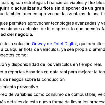
o leasing son estrategias financieras viables y flexibl
uirir o actualizar su flota sin disponer de un gran 
que también pueden aprovechar las ventajas de una
fl
ques permiten aprovechar tecnologías avanzadas y v
necesidades actuales de tu empresa, lo que además
fa
dad del negocio.
xiste la solución
Onway de Entel Digital
, que permite 
s a cualquier flota de vehículos, ya sea propia o arre
aspectos como:
ión y disponibilidad de los vehículos en tiempo real.
r a reportes basados en data real para mejorar la to
is de riesgos sobre la conducción.
imiento preventivo.
reo de variables como consumo de combustible, veloc
s detalles de esta nueva forma de llevar los proceso