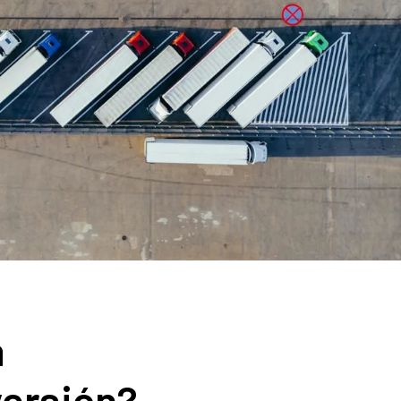
a
versión?