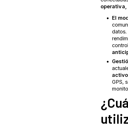
operativa,
El mod
comuni
datos. 
rendim
contro
antici
Gestió
actual
activo
GPS, s
monito
¿Cuá
utili