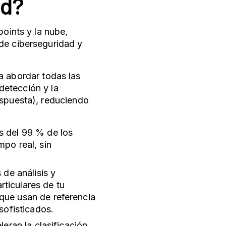
ad?
points y la nube,
de ciberseguridad y
 abordar todas las
detección y la
espuesta), reduciendo
s del 99 % de los
po real, sin
 de análisis y
rticulares de tu
ue usan de referencia
sofisticados.
eran la clasificación