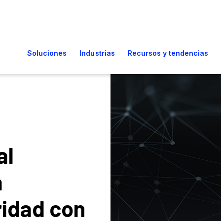
al
a
ridad con