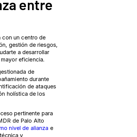
nza entre
 con un centro de
ón, gestión de riesgos,
darte a desarrollar
 mayor eficiencia.
 gestionada de
pañamiento durante
ntificación de ataques
n holística de los
oceso pertinente para
 XMDR
de Palo Alto
mo nivel de alianza
e
 técnica y