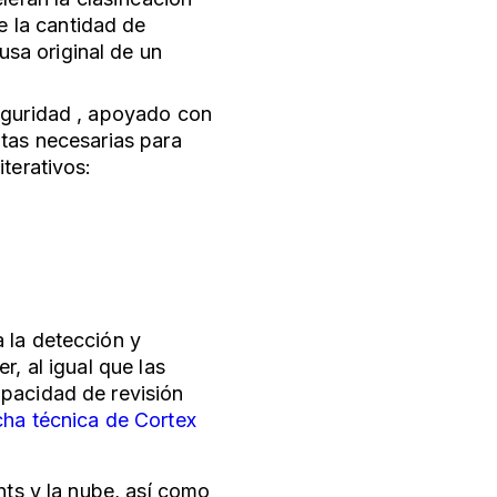
e la cantidad de
usa original de un
seguridad , apoyado con
ntas necesarias para
iterativos:
 la detección y
r, al igual que las
apacidad de revisión
cha técnica de Cortex
nts y la nube, así como