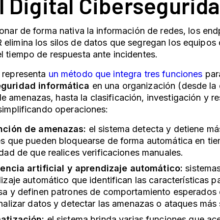
l Digital Cibersegurid
ionar de forma nativa la información de redes, los end
elimina los silos de datos que segregan los equipos 
l tiempo de respuesta ante incidentes.
, representa
un método que integra tres funciones
para
eguridad informática
en una organización (desde la 
 amenazas, hasta la clasificación, investigación y r
 simplificando operaciones:
nción de amenazas:
el sistema detecta y detiene má
s que pueden bloquearse de forma automática en tiem
dad de que realices verificaciones manuales.
gencia artificial y aprendizaje automático:
sistemas
izaje automático que identifican las características pa
a y definen patrones de comportamiento esperados q
nalizar datos y detectar las amenazas o ataques más 
atización:
el sistema brinda varias funciones que acel