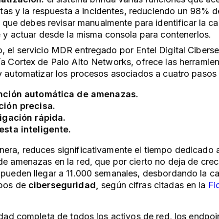
rtas y la respuesta a incidentes, reduciendo un 98% d
s que debes revisar manualmente para identificar la ca
 y actuar desde la misma consola para contenerlos.
, el servicio MDR entregado por Entel Digital Ciber
ía Cortex de Palo Alto Networks, ofrece las herramie
 y automatizar los procesos asociados a cuatro pasos 
nción automática de amenazas.
ción precisa.
igación rápida.
sta inteligente.
era, reduces significativamente el tiempo dedicado a
de amenazas en la red, que por cierto no deja de crece
 pueden llegar a 11.000 semanales, desbordando la c
ipos de
ciberseguridad,
según cifras citadas en la
Fi
lidad completa de todos los activos de red, los endpoi