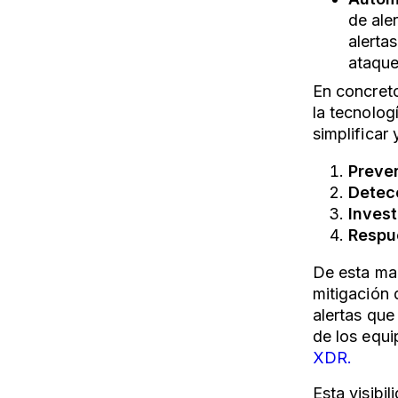
de ale
alerta
ataque
En concreto
la tecnolog
simplificar
Preve
Detec
Invest
Respue
De esta man
mitigación 
alertas que
de los equ
XDR.
Esta visibi