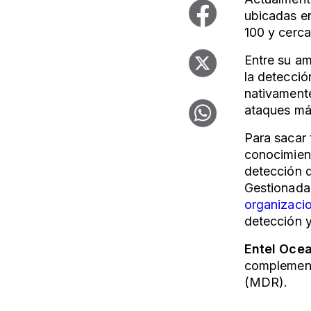
ubicadas en
100 y cerc
Entre su am
la detecció
nativamente
ataques má
Para sacar
conocimien
detección 
Gestionada
organizaci
detección 
Entel
Oce
complement
(MDR).