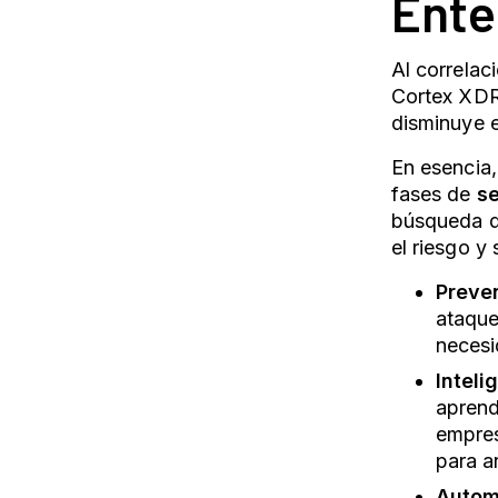
Ente
Al correlac
Cortex XDR 
disminuye e
En esencia
fases de
s
búsqueda de
el riesgo y
Preve
ataque
necesi
Inteli
aprend
empres
para a
Autom