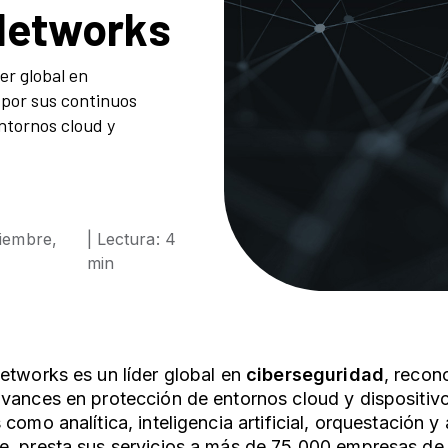
 Networks
er global en
 por sus continuos
ntornos cloud y
iembre,
| Lectura: 4
min
etworks es un líder global en
ciberseguridad
, recon
vances en protección de entornos cloud y dispositiv
 como analítica, inteligencia artificial, orquestación 
, presta sus servicios a más de 75.000 empresas de 