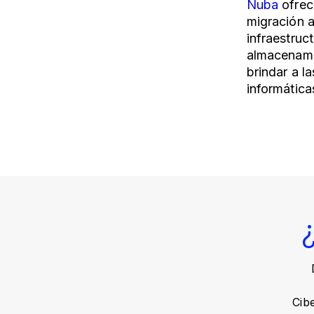
Nuba
ofrec
migración a
infraestruct
almacenami
brindar a l
informática
Cib