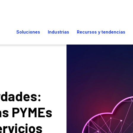
rdades:
as PYMEs
ervicios