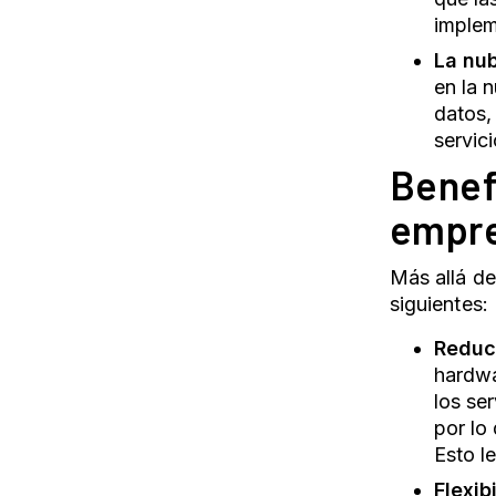
implem
La nu
en la 
datos,
servic
Benefi
empr
Más allá de
siguientes:
Reduc
hardwa
los se
por lo
Esto l
Flexib