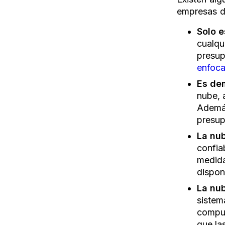
empresas de
Solo e
cualqu
presup
enfoca
Es de
nube, 
Además
presup
La nub
confiab
medida
dispon
La nub
sistem
comput
que la