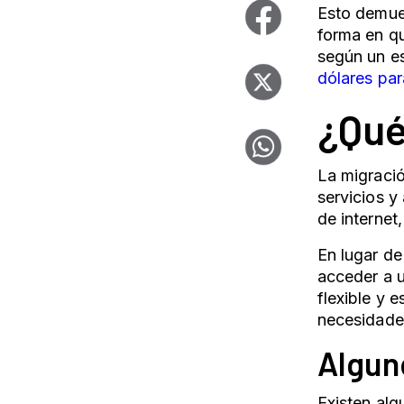
Esto demues
forma en qu
según un e
dólares pa
¿Qué
La migració
servicios y
de internet
En lugar de
acceder a u
flexible y 
necesidade
Algun
Existen al