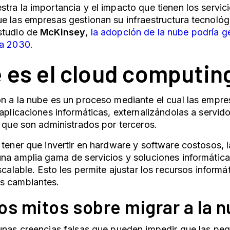
tra la importancia y el impacto que tienen los servici
e las empresas gestionan su infraestructura tecnológ
studio de
McKinsey
,
la adopción de la nube podría ge
ra 2030.
 es el cloud computin
n a la nube es un proceso mediante el cual las empre
 aplicaciones informáticas, externalizándolas a servid
, que son administrados por terceros.
 tener que invertir en hardware y software costosos,
na amplia gama de servicios y soluciones informática
escalable. Esto les permite ajustar los recursos inform
s cambiantes.
os mitos sobre migrar a la 
gunas creencias falsas que pueden impedir que las p