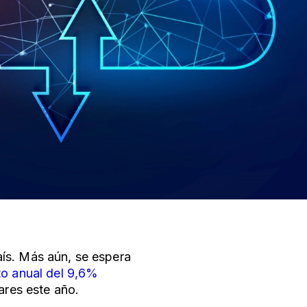
ís. Más aún, se espera
to anual del 9,6%
lares este año.