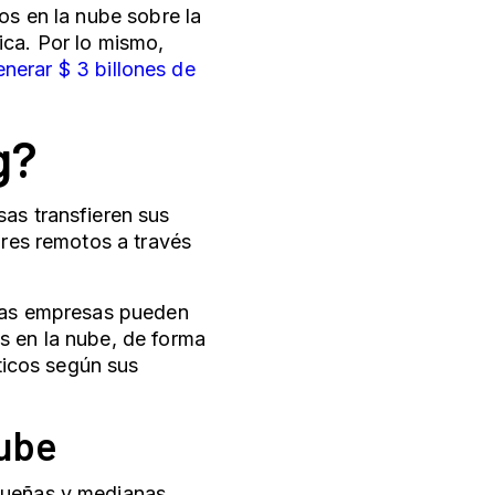
os en la nube sobre la
ica. Por lo mismo,
nerar $ 3 billones de
g?
sas transfieren sus
ores remotos a través
 las empresas pueden
s en la nube, de forma
áticos según sus
nube
equeñas y medianas