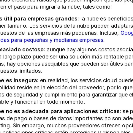
n el paso para migrar a la nube, tales como:
s útil para empresas grandes:
la nube es beneficio
ier tamaño. Los servicios de la nube pueden adaptars
uestos de las empresas más pequeñas. Incluso,
Goog
das para pequeñas y medianas empresas
.
masiado costoso:
aunque hay algunos costos asociad
a largo plazo puede ser una solución más rentable pa
, hay opciones asequibles que pueden ser útiles pa
uestos limitados.
e es insegura:
en realidad, los servicios cloud pue
ilidad reside en la elección del proveedor, por lo que 
s de seguridad y cumplimiento para garantizar que e
ible y funcional en todo momento.
e no es adecuada para aplicaciones críticas:
se 
as de pago o bases de datos importantes no son ade
ing. Sin embargo, muchos proveedores ofrecen opci
s aplicaciones críticas estén protegidas y disponibles