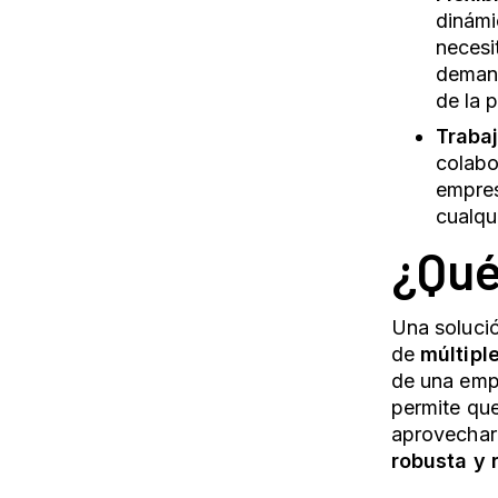
dinámi
necesi
demand
de la 
Traba
colabo
empres
cualqu
¿Qué
Una solució
de
múltipl
de una empr
permite qu
aprovechar 
robusta y 