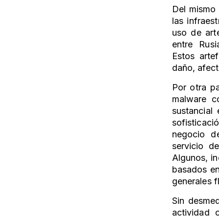
Del mismo 
las infrae
uso de art
entre Rus
Estos arte
daño, afect
Por otra p
malware c
sustancial
sofisticac
negocio de
servicio d
Algunos, in
basados en
generales f
Sin desmed
actividad 