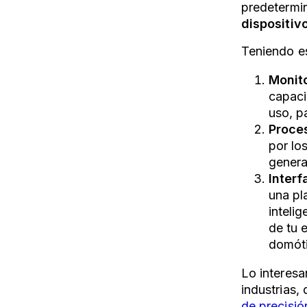
predetermi
dispositivo
Teniendo es
Monito
capaci
uso, p
Proce
por los
genera
Interf
una pl
inteli
de tu 
domóti
Lo interesa
industrias,
de precisió