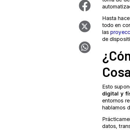
automatiza
Hasta hace 
todo en con
las
proyecc
de disposit
¿Cóm
Cos
Esto supon
digital y f
entornos r
hablamos d
Prácticamen
datos, tran