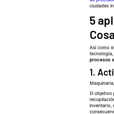
ciudades i
5 ap
Cos
Así como ex
tecnología,
procesos e
1. Act
Maquinaria
El objetivo
recopilació
inventario,
consecuenc