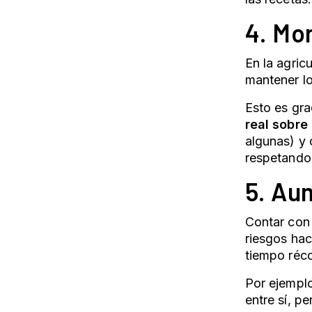
4. Mo
En la agric
mantener lo
Esto es gra
real sobre
algunas) y 
respetando 
5. Au
Contar con 
riesgos hac
tiempo réc
Por ejemplo
entre sí, p