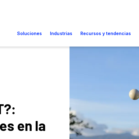
T?:
es en la