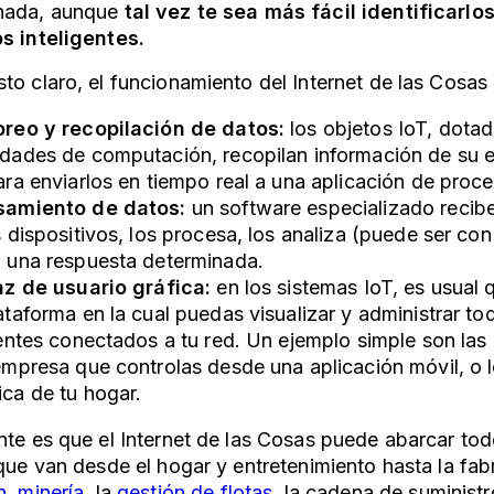
nada, aunque
tal vez te sea más fácil identificarl
s inteligentes.
to claro, el funcionamiento del Internet de las Cosas
reo y recopilación de datos:
los objetos IoT, dota
dades de computación, recopilan información de su e
ara enviarlos en tiempo real a una aplicación de proc
samiento de datos:
un software especializado recibe
 dispositivos, los procesa, los analiza (puede ser con i
 una respuesta determinada.
az de usuario gráfica:
en los sistemas IoT, es usual
ataforma en la cual puedas visualizar y administrar to
gentes conectados a tu red. Un ejemplo simple son la
empresa que controlas desde una aplicación móvil, o 
ca de tu hogar.
nte es que el Internet de las Cosas puede abarcar tod
 que van desde el hogar y entretenimiento hasta la fab
n
,
minería
, la
gestión de flotas
, la cadena de suministr