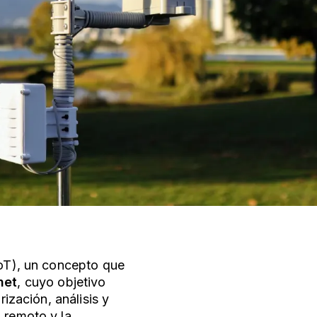
IoT), un concepto que
net
, cuyo objetivo
rización, análisis y
 remoto y la