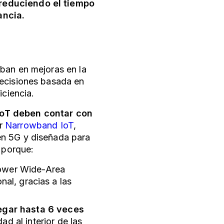
reduciendo el tiempo
ancia.
ban en mejoras en la
decisiones basada en
iciencia.
IoT deben contar con
r
Narrowband IoT
,
en 5G y diseñada para
e porque:
Power Wide-Area
nal, gracias a las
legar hasta 6 veces
ad al interior de las