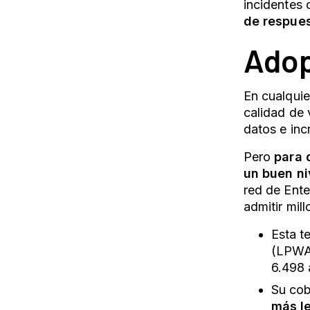
incidentes 
de respues
Adop
En cualquie
calidad de 
datos e inc
Pero
para 
un buen ni
red de Ent
admitir mil
Esta t
(LPWA)
6.498 
Su cob
más le