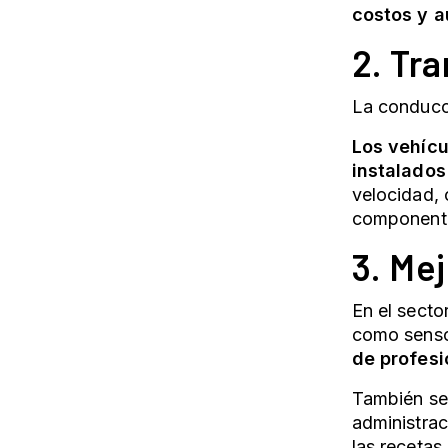
costos y a
2. Tr
La conducci
Los vehícu
instalados
velocidad,
componente
3. Me
En el secto
como sensor
de profes
También se 
administrac
las recetas.