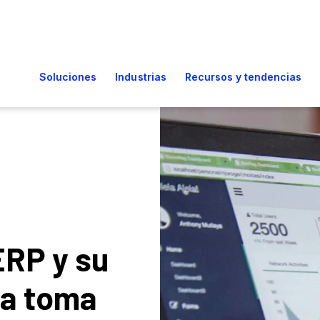
ERP y su
la toma