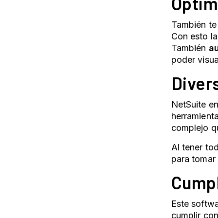
Optim
También te 
Con esto la
También
au
poder visua
Diver
NetSuite en
herramienta
complejo qu
Al tener tod
para tomar 
Cumpl
Este
softw
cumplir con