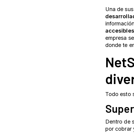
Una de sus
desarrolla
información
accesibles
empresa ser
donde te e
NetS
dive
Todo esto s
Super
Dentro de s
por cobrar 