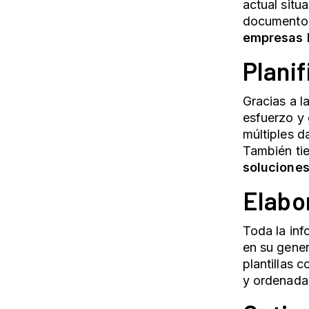
actual situ
documentos
empresas b
Plani
Gracias a l
esfuerzo y 
múltiples d
También ti
soluciones
Elabo
Toda la inf
en su gener
plantillas 
y ordenada 