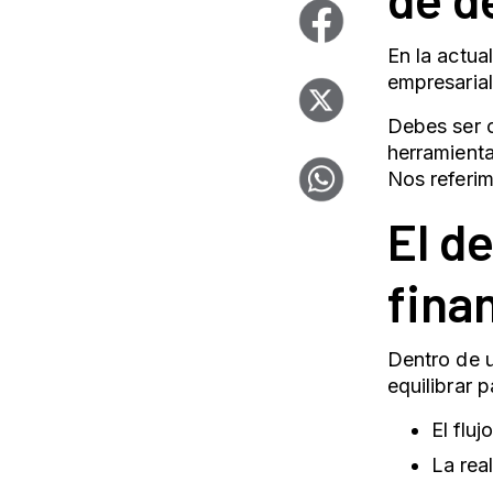
En la actua
empresaria
Debes ser c
herramienta
Nos referi
El d
fina
Dentro de u
equilibrar 
El fluj
La rea