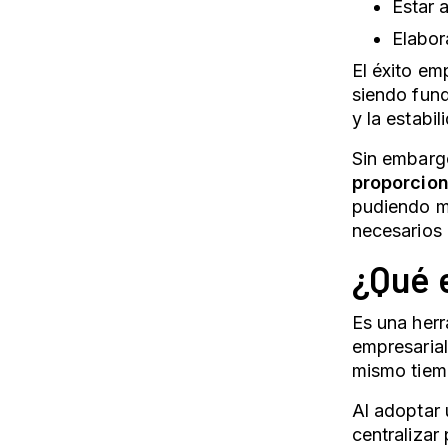
Estar 
Elabor
El éxito emp
siendo fund
y la estabi
Sin embargo
proporcio
pudiendo ma
necesarios 
¿Qué 
Es una herr
empresarial
mismo tiem
Al adoptar 
centraliza