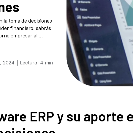
ones
n la toma de decisiones
líder financiero, sabrás
orno empresarial ...
, 2024
| Lectura: 4 min
ware ERP
y su aporte 
ecisiones