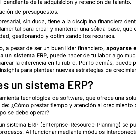
al pendiente de la adquisición y retención de talento.
ación de presupuestos.
resarial, sin duda, tiene a la disciplina financiera dent
amental para crear y mantener una sólida base, que e
lidad, gestionando y optimizando los recursos.
, a pesar de ser un buen líder financiero,
apoyarse e
na un
sistema ERP
, puede hacer de tu labor algo muc
rcar la diferencia en tu rubro. Por lo demás, puede 
insights para plantear nuevas estrategias de crecimie
es un
sistema ERP
?
amienta tecnológica de software, que ofrece una solu
 de: ¿Cómo prestar tiempo y atención al crecimiento d
po se debe operar?
un
sistema ERP
(Enterprise-Resource-Planning) se pu
r procesos. Al funcionar mediante módulos interconec