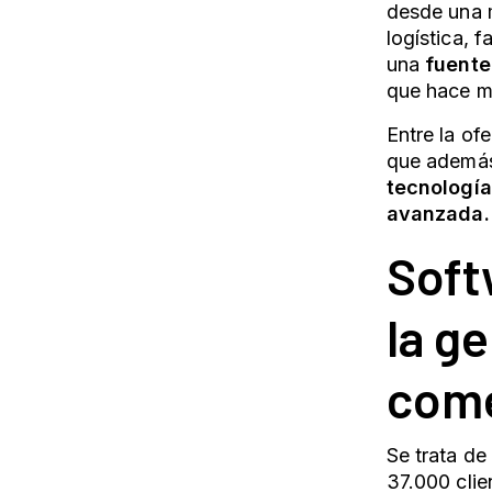
desde una 
logística, 
una
fuente
que hace má
Entre la of
que además 
tecnología
avanzada.
Soft
la g
come
Se trata de
37.000 clien