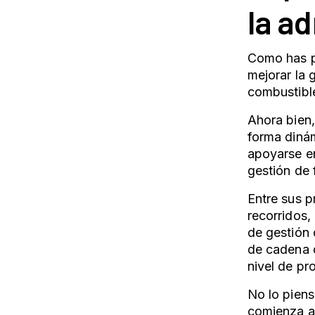
la a
Como has po
mejorar la 
combustible
Ahora bien
forma dinám
apoyarse e
gestión de 
Entre sus p
recorridos,
de gestión 
de cadena d
nivel de pr
No lo pien
comienza a 