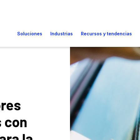
res
s con
ara la