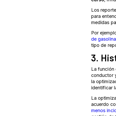
Los report
para enten
medidas par
Por ejemplo
de gasolina
tipo de rep
3. His
La función
conductor y
la optimiza
identificar
La optimiza
acuerdo con
menos inci