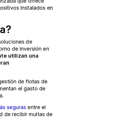
vanzada que ofrece
sitivos instalados en
da?
soluciones de
orno de inversión en
te utilizan una
eran
gestión de flotas de
mentan el gasto de
ía.
ás seguras
entre el
d de recibir multas de