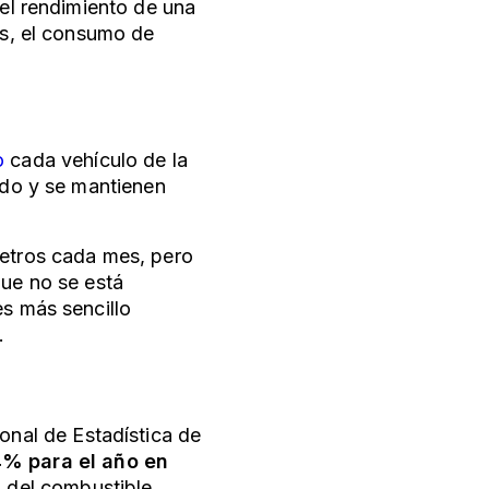
 el rendimiento de una
os, el consumo de
o
cada vehículo de la
rado y se mantienen
metros cada mes, pero
que no se está
es más sencillo
.
ional de Estadística de
% para el año en
o del combustible.