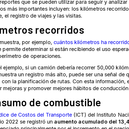
reportes que se pueden utilizar para seguir y analizar
 los más importantes incluyen: los kilómetros recorrid
 el registro de viajes y las visitas.
lómetros recorridos
muestra, por ejemplo,
cuántos kilómetros ha recorrid
ue permite determinar si están recibiendo el uso espe
 perímetro de operaciones.
l ejemplo, si un camión debería recorrer 50,000 kiló
muestra un registro más alto, puede ser una señal de 
con la planificación de rutas. Con esta información, 
r mejoras y promover mejores hábitos de conducción
nsumo de combustible
dice de Costos del Transporte
(ICT) del Instituto Nac
lio 2022 se registró un
aumento acumulado del 13,4
luenciado principalmente por el incremento en el preci