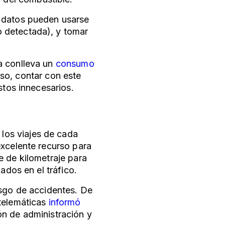
s datos pueden usarse
 detectada), y tomar
a conlleva un
consumo
so, contar con este
astos innecesarios.
 los viajes de cada
excelente recurso para
e de kilometraje para
pados en el tráfico.
esgo de accidentes. De
telemáticas
informó
ón de administración y