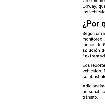
Un ejemplo 
Onway, que 
los vehícul
¿Por q
Según cifra
monitoreo G
menos de 6
solución d
"extremad
Los report
vehículos.
combustible
Adicionalme
personal, l
tránsito.