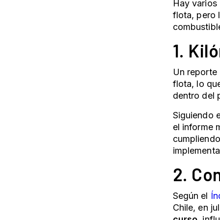
Hay varios 
flota, pero
combustible,
1. Ki
Un reporte 
flota, lo q
dentro del
Siguiendo e
el informe 
cumpliendo 
implementa
2. Co
Según el
Ín
Chile, en ju
curso
, inf