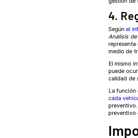
gestión de 
4. Reg
Según
el i
Análisis de
representa
medio de t
El mismo in
puede ocur
calidad de 
La función 
cada vehíc
preventivo.
preventivo 
Impo