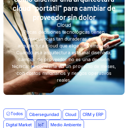
cloud "portátil" para cambiar de
proveedor sin dolor
Pocas decisiones tecnológicas tienen
consecuencias tan duraderas como la
arquitectura cloud que elige una empresa.
Cuando esa arquitectura está mal diseñada,
cambiar de proveedor no es una decisión
técnica: se convierte en un proyecto de meses,
con costos millonarios y riesgos operativos
reales.