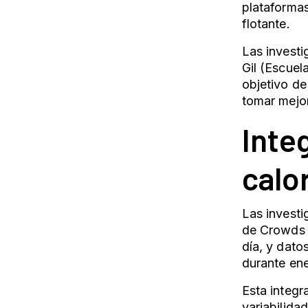
plataforma
flotante.
Las invest
Gil (Escue
objetivo de
tomar mejor
Inte
calo
Las invest
de Crowds d
día, y dat
durante en
Esta integr
variabilida