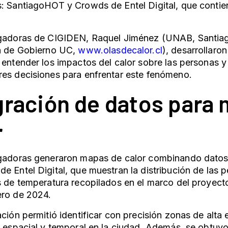
s: SantiagoHOT y Crowds de Entel Digital, que contie
igadoras de CIGIDEN, Raquel Jiménez (UNAB, Santi
la de Gobierno UC,
www
.olasdecalor
.cl
), desarrollaro
 entender los impactos del calor sobre las personas y
es decisiones para enfrentar este fenómeno.
gración de datos para
r
igadoras generaron mapas de calor combinando datos 
e Entel Digital, que muestran la distribución de las p
os de temperatura recopilados en el marco del proye
ero de 2024.
ación permitió identificar con precisión zonas de alta 
d espacial y temporal en la ciudad. Además, se obtuv