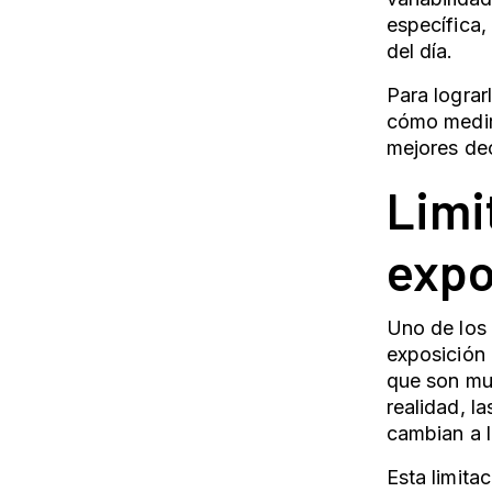
específica
del día.
Para lograr
cómo medir
mejores dec
Limi
expo
Uno de los 
exposición 
que son muy
realidad, l
cambian a l
Esta limita