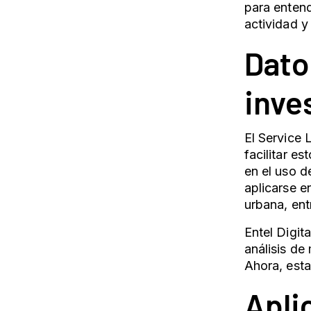
para entend
actividad y
Dato
inve
El Service 
facilitar e
en el uso d
aplicarse e
urbana, ent
Entel Digit
análisis de
Ahora, esta
Apli