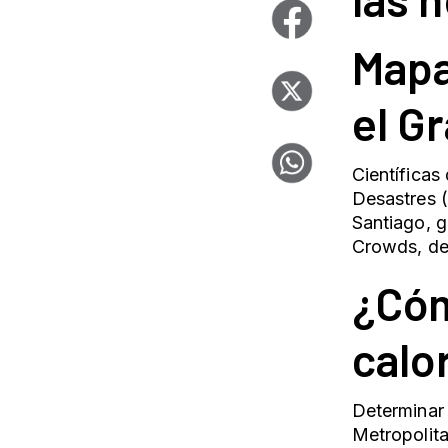
Mapa
el G
Científicas
Desastres 
Santiago, g
Crowds, de 
¿Cóm
calo
Determinar
Metropolita