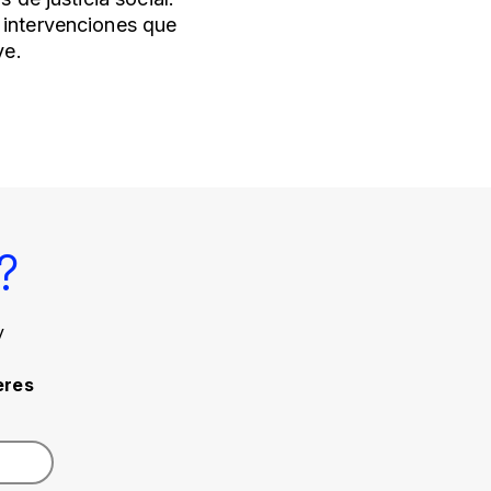
 intervenciones que
ye.
?
y
eres