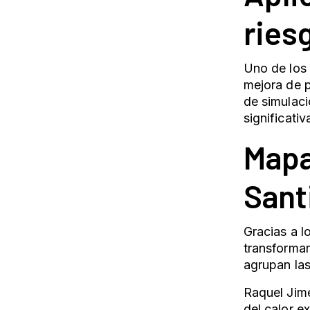
ries
Uno de los 
mejora de p
de simulaci
significati
Mapa
Sant
Gracias a l
transformar
agrupan las
Raquel Jimé
del calor e