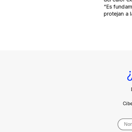
“Es fundame
protejan a 
Cib