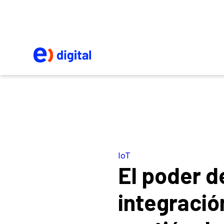
IoT
El poder d
integración