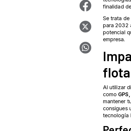
finalidad d
Se trata de
para 2032 
potencial q
empresa.
Impa
flot
Al utilizar
como
GPS,
mantener tu
consigues u
tecnología I
Perfe