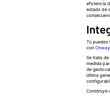
eficiencia 
estado de s
consecuenci
Inte
Tú puedes t
con
Onway
Se trata de
medida par
de geolocal
última gene
configurabl
Construye u