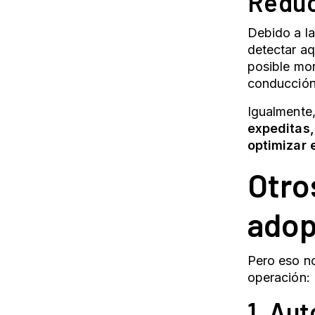
Reduc
Debido a la
detectar aq
posible mon
conducción,
Igualmente
expeditas, 
optimizar 
Otro
adop
Pero eso no
operación:
1. Au