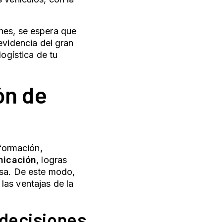
nes, se espera que
 evidencia del gran
logística de tu
ón de
nformación,
nicación
, logras
esa. De este modo,
las ventajas de la
 decisiones