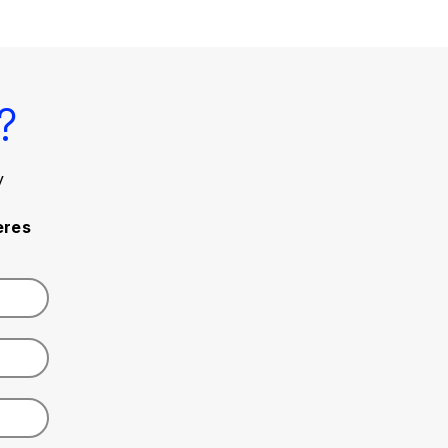
?
y
eres