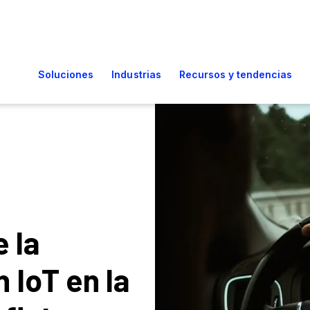
e la
 IoT en la