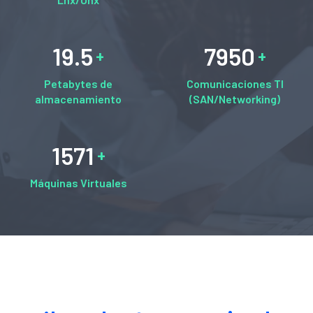
19.5
7950
Petabytes de
Comunicaciones TI
almacenamiento
(SAN/Networking)
1571
Máquinas Virtuales