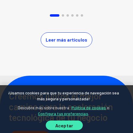
¡Usamos cookies para que tu experiencia de navegación sea
Creemos juntos el mejor
más segura y personalizada!
camino para la aceleración
Descubre más sobre nuestra
Política de cookies
o
Configura tus preferencias
.
tecnológica de tu negocio
Aceptar